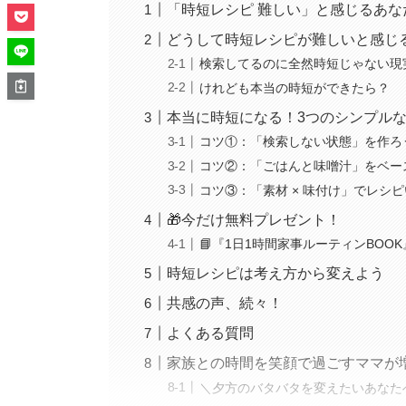
「時短レシピ 難しい」と感じるあ
どうして時短レシピが難しいと感じ
検索してるのに全然時短じゃない現
けれども本当の時短ができたら？
本当に時短になる！3つのシンプル
コツ①：「検索しない状態」を作ろ
コツ②：「ごはんと味噌汁」をベー
コツ③：「素材 × 味付け」でレシ
🎁今だけ無料プレゼント！
📘『1日1時間家事ルーティンBOOK
時短レシピは考え方から変えよう
共感の声、続々！
よくある質問
家族との時間を笑顔で過ごすママが
＼夕方のバタバタを変えたいあなた