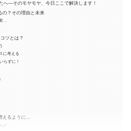
なたへ—そのモヤモヤ、今日ここで解決します！
るの？その理由と未来
実…
なコツとは？
う
スに考える
ピいらずに！
』
増えるように…
へ／