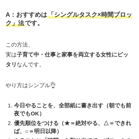
A：おすすめは
「シングルタスク×時間ブロッ
ク」法
です。
この方法、
実は
子育て中・仕事と家事を両立する女性にピッ
タリ
なんです。
やり方はシンプル👌
今日やることを、全部紙に書き出す（朝でも前
夜でもOK）
優先順位をつける（★＝絶対やる、△＝できれ
ば、○＝明日以降）