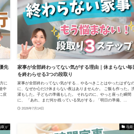
優先
家事が全部終わってない気がする理由｜休まらない毎
を終わらせる3つの段取り
夕方に
家事が全部終わってない気がする... やるべきことはやったはずな
途中
に、なぜか心だけ休まらない夜はありませんか。 ご飯も作った。
に戻
濯もした。子どもの準備もした。 それなのに、やっと座った瞬間
に、 「あれ、まだ何か残っている気がする」「明日の準備、...
2026年7月14日
段取り
段取