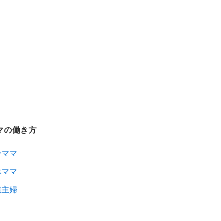
ママの働き方
ーママ
休ママ
業主婦