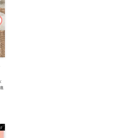
っ
バ
進
り