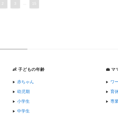
2
3
...
15
👶 子どもの年齢
💼 
赤ちゃん
ワ
幼児期
育
小学生
専
中学生