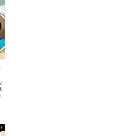
近
な
じ
食
り