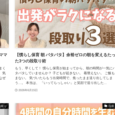
ママ
【慣らし保育 朝 バタバタ】余裕ゼロの朝を変えるた
た3つの段取り術
まく
もう、早くして！ 慣らし保育が始まってから、朝の時間が一気に
、気
タバタしていませんか？ 子どもが起きない。 着替えない。 ご飯も
なぜ
まない。 気づいたらもう出発時間で、焦ったまま送り出してしま
う…。 本当は、 「いってらっしゃい」と笑顔で送り出した...
2026年6月15日
段取り
段取