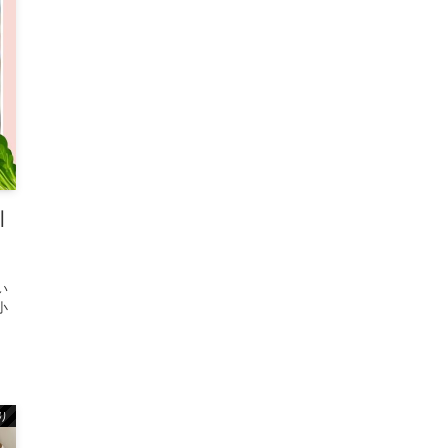
｜
く
い
小
り