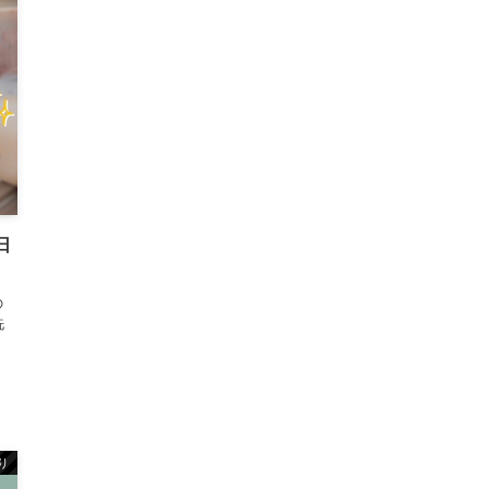
日
の
洗
り