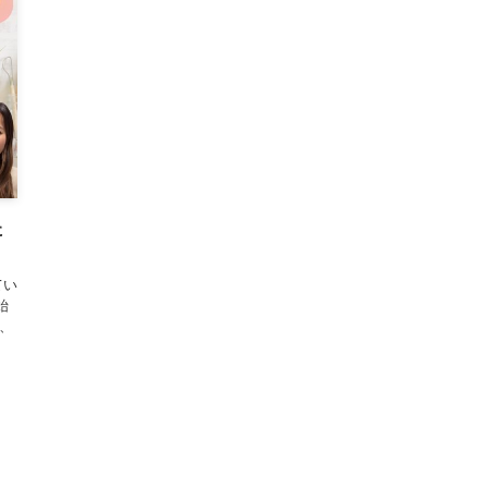
た
てい
始
、