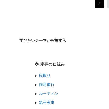
1
学びたいテーマから探す🔍
🏠 家事の仕組み
段取り
同時進行
ルーティン
親子家事