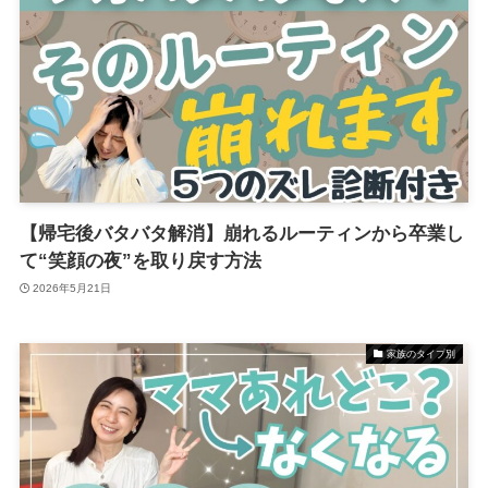
【帰宅後バタバタ解消】崩れるルーティンから卒業し
て“笑顔の夜”を取り戻す方法
2026年5月21日
家族のタイプ別