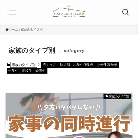
ホーム
家族のタイプ別
家族のタイプ別
– category –
家族のタイプ別
赤ちゃん
幼児期
小学生低学年
小学生高学年
中学生
高校生
介護中
家族のタイプ別