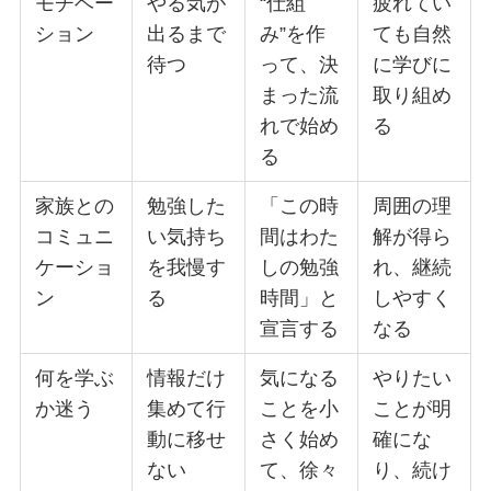
モチベー
やる気が
“仕組
疲れてい
ション
出るまで
み”を作
ても自然
待つ
って、決
に学びに
まった流
取り組め
れで始め
る
る
家族との
勉強した
「この時
周囲の理
コミュニ
い気持ち
間はわた
解が得ら
ケーショ
を我慢す
しの勉強
れ、継続
ン
る
時間」と
しやすく
宣言する
なる
何を学ぶ
情報だけ
気になる
やりたい
か迷う
集めて行
ことを小
ことが明
動に移せ
さく始め
確にな
ない
て、徐々
り、続け