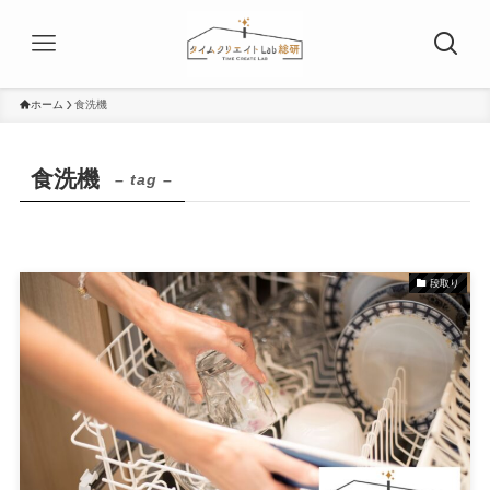
ホーム
食洗機
食洗機
– tag –
段取り