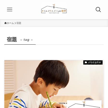
ホーム
宿題
宿題
– tag –
小学生低学年